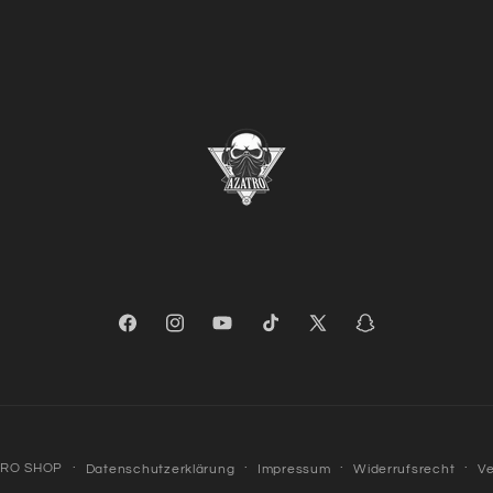
Facebook
Instagram
YouTube
TikTok
X
Snapchat
(Twitter)
TRO SHOP
Datenschutzerklärung
Impressum
Widerrufsrecht
V