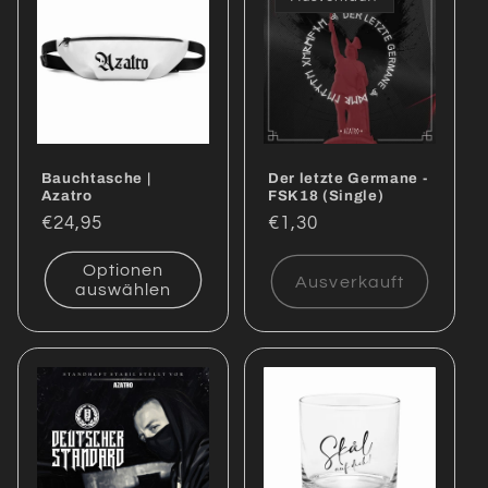
Bauchtasche |
Der letzte Germane -
Azatro
FSK18 (Single)
Normaler
€24,95
Normaler
€1,30
Preis
Preis
Optionen
Ausverkauft
auswählen