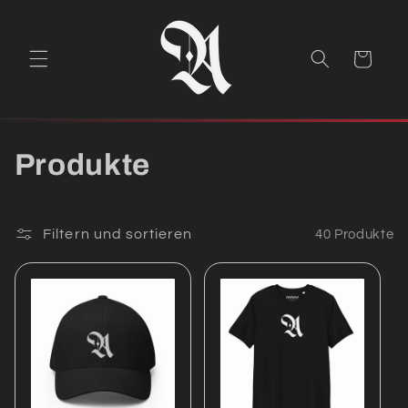
Direkt
zum
Inhalt
Warenkorb
K
Produkte
a
t
Filtern und sortieren
40 Produkte
e
g
o
r