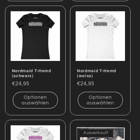
Nordmaid T-Hemd
Nordmaid T-Hemd
(schwarz)
(weiss)
Normaler
€24,95
Normaler
€24,95
Preis
Preis
Optionen
Optionen
auswählen
auswählen
Ausverkauft