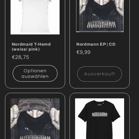
Nordmaid T-Hemd
Nordmann EP | CD
(weiss/ pink)
Normaler
€9,99
Normaler
€28,75
Preis
Preis
Optionen
Ausverkauft
auswählen