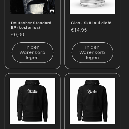
Deutscher Standard
Glas - Skål auf dich!
EP (kostenlos)
Normaler
€14,95
Normaler
€0,00
Preis
Preis
In den
In den
Warenkorb
Warenkorb
legen
legen