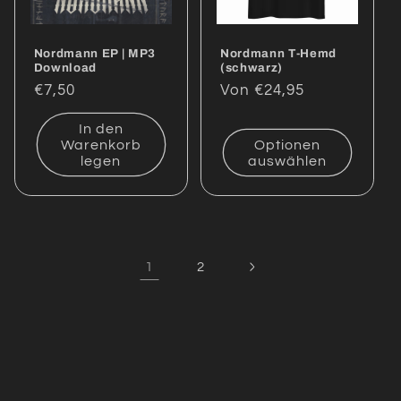
Nordmann EP | MP3
Nordmann T-Hemd
Download
(schwarz)
Normaler
€7,50
Normaler
Von €24,95
Preis
Preis
In den
Warenkorb
Optionen
legen
auswählen
1
2