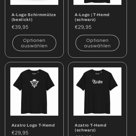
i
A-Logo Schirmmütze
A-Logo | T-Hemd
e
(bestickt)
(schwarz)
Normaler
€39,95
Normaler
€29,95
:
Preis
Preis
Optionen
Optionen
auswählen
auswählen
Azatro Logo T-Hemd
Azatro T-Hemd
(schwarz)
Normaler
€29,95