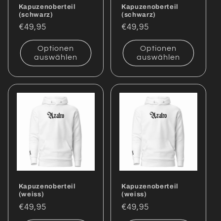
Kapuzenoberteil
Kapuzenoberteil
(schwarz)
(schwarz)
Normaler
€49,95
Normaler
€49,95
Preis
Preis
Optionen
Optionen
auswählen
auswählen
Kapuzenoberteil
Kapuzenoberteil
(weiss)
(weiss)
Normaler
€49,95
Normaler
€49,95
Preis
Preis