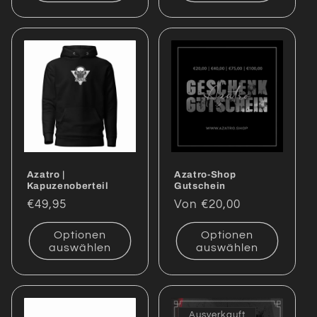
Azatro |
Azatro-Shop
Kapuzenoberteil
Gutschein
Normaler
€49,95
Normaler
Von €20,00
Preis
Preis
Optionen
Optionen
auswählen
auswählen
Ausverkauft