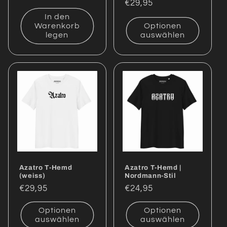
Normaler
€29,95
Preis
Preis
In den
Warenkorb
Optionen
legen
auswählen
Azatro T-Hemd
Azatro T-Hemd |
(weiss)
Nordmann-Stil
Normaler
€29,95
Normaler
€24,95
Preis
Preis
Optionen
Optionen
auswählen
auswählen