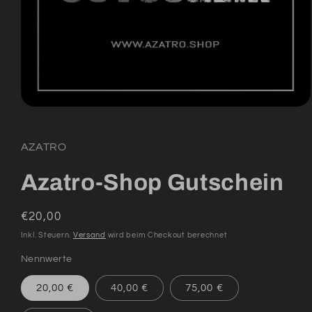
Medien
1
in
Modal
AZATRO
öffnen
Azatro-Shop Gutschein
Normaler
€20,00
Preis
Inkl. Steuern.
Versand
wird beim Checkout berechnet
Nennwerte
20,00 €
40,00 €
75,00 €