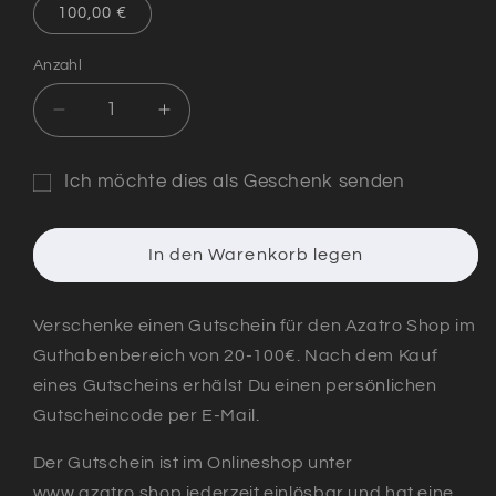
100,00 €
Anzahl
Verringere
Erhöhe
die
die
Menge
Menge
Ich möchte dies als Geschenk senden
für
für
Formular
Azatro-
Azatro-
Shop
Shop
für
In den Warenkorb legen
Gutschein
Gutschein
den
Empfänger
Verschenke einen Gutschein für den Azatro Shop im
des
Guthabenbereich von 20-100€. Nach dem Kauf
Geschenkgutscheins
eines Gutscheins erhälst Du einen persönlichen
minimiert
Gutscheincode per E-Mail.
Der Gutschein ist im Onlineshop unter
www.azatro.shop jederzeit einlösbar und hat eine