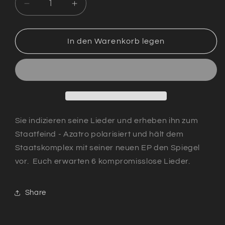
Verringere
Erhöhe
die
die
Menge
Menge
für
für
In den Warenkorb legen
Staatsfeind
Staatsfeind
EP
EP
|
|
MP3
MP3
Download
Download
Sie indizieren seine Lieder und erheben ihn zum
Staatfeind - Azatro polarisiert und hält dem
Staatskomplex mit seiner neuen EP den Spiegel
vor. Euch erwarten 6 kompromisslose Lieder.
Share