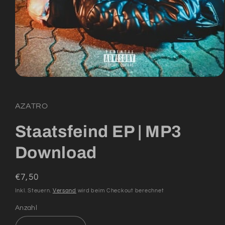
Medien
1
in
Modal
AZATRO
öffnen
Staatsfeind EP | MP3
Download
Normaler
€7,50
Preis
Inkl. Steuern.
Versand
wird beim Checkout berechnet
Anzahl