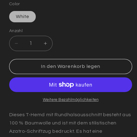
Color
White
Anzahl
Verringere
Erhöhe
die
die
Menge
Menge
für
für
In den Warenkorb legen
T-
T-
Hemd
Hemd
|
|
Azatro
Azatro
(weiss)
(weiss)
Weitere Bezahlmöglichkeiten
Dieses T-Hemd mit Rundhalsausschnitt besteht aus
100 % Baumwolle und ist mit dem stilistischen
Azatro-Schriftzug bedruckt. Es hat eine