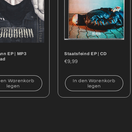
nn EP | MP3
Staatsfeind EP | CD
ad
Normaler
€9,99
ler
Preis
den Warenkorb
In den Warenkorb
legen
legen