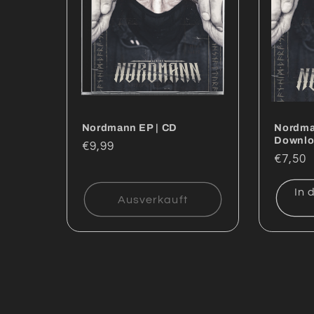
g
o
r
i
Nordmann EP | CD
Nordma
Downlo
Normaler
€9,99
Norma
€7,50
Preis
e
Preis
In 
Ausverkauft
: